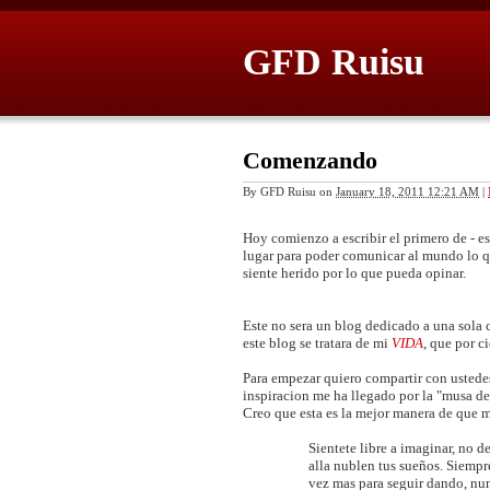
GFD Ruisu
Comenzando
By
GFD Ruisu
on
January 18, 2011 12:21 AM
|
Hoy comienzo a escribir el primero de - e
lugar para poder comunicar al mundo lo q
siente herido por lo que pueda opinar.
Este no sera un blog dedicado a una sola c
este blog se tratara de mi
VIDA
, que por c
Para empezar quiero compartir con ustedes
inspiracion me ha llegado por la "musa del
Creo que esta es la mejor manera de que
Sientete libre a imaginar, no 
alla nublen tus sueños. Siempr
vez mas para seguir dando, nun