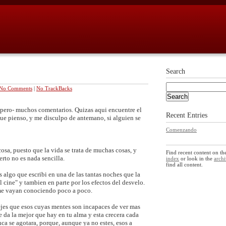
Search
No Comments
|
No TrackBacks
spero- muchos comentarios. Quizas aqui encuentre el
Recent Entries
ue pienso, y me disculpo de antemano, si alguien se
Comenzando
osa, puesto que la vida se trata de muchas cosas, y
Find recent content on t
ierto no es nada sencilla.
index
or look in the
archi
find all content.
 algo que escribi en una de las tantas noches que la
 cine" y tambien en parte por los efectos del desvelo.
 me vayan conociendo poco a poco.
dejes que esos cuyas mentes son incapaces de ver mas
e da la mejor que hay en tu alma y esta crecera cada
ca se agotara, porque, aunque ya no estes, esos a