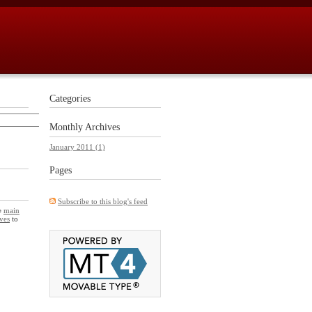
Categories
Monthly
Archives
January 2011 (1)
Pages
Subscribe to this blog's feed
he
main
ves
to